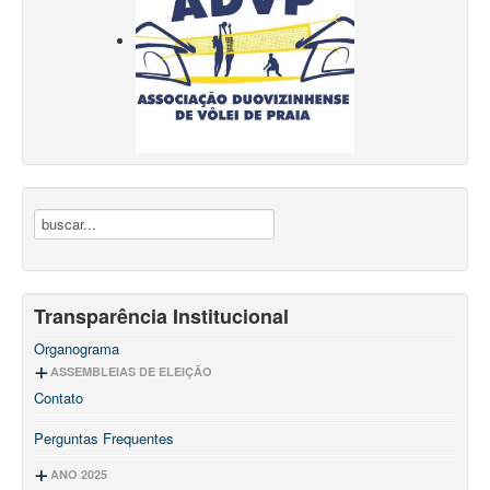
Transparência Institucional
Organograma
ASSEMBLEIAS DE ELEIÇÃO
Contato
2025 - 2029
2021 - 2025
Ata de Assembleia
Perguntas Frequentes
2019 - 2021
Ata de Assembleia
Estatuto
2017-2019
Ata de Assembleia
ANO 2025