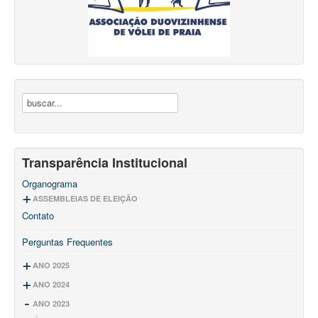
Transparência Institucional
Organograma
ASSEMBLEIAS DE ELEIÇÃO
Contato
2025 - 2029
2021 - 2025
Ata de Assembleia
Perguntas Frequentes
2019 - 2021
Ata de Assembleia
Estatuto
2017-2019
Ata de Assembleia
ANO 2025
Ata de Assembleia
ANO 2024
PROJETOS INCENTIVADOS
Lei de Incentivo ao Esporte Governo Federal
ANO 2023
PROJETOS INCENTIVADOS
Termo de Compromisso