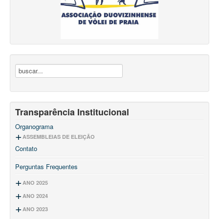
Transparência Institucional
Organograma
ASSEMBLEIAS DE ELEIÇÃO
Contato
2025 - 2029
2021 - 2025
Ata de Assembleia
Perguntas Frequentes
2019 - 2021
Ata de Assembleia
Estatuto
2017-2019
Ata de Assembleia
ANO 2025
Ata de Assembleia
ANO 2024
PROJETOS INCENTIVADOS
Lei de Incentivo ao Esporte Governo Federal
ANO 2023
PROJETOS INCENTIVADOS
Termo de Compromisso