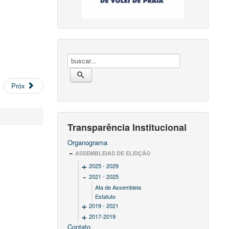
Próx
Transparência Institucional
Organograma
ASSEMBLEIAS DE ELEIÇÃO
2025 - 2029
2021 - 2025
Ata de Assembleia
Ata de Assembleia
Estatuto
2019 - 2021
2017-2019
Ata de Assembleia
Contato
Ata de Assembleia