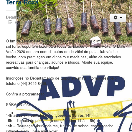
Terra Roxa
Detalhes
Publicado: 10 Fevereiro 2020
O fim de semana está chegando e a previsão é de clima quente com
sol forte, esporte e lazer para todas as idades em Terra Roxa. O Mais
Meio ambiente
Verão 2020 contará com disputas de de vôlei de praia, futevôlei e
Semana do dia da árvore
bocha, com premiação em dinheiro e medalhas, além de atividades
recreativas para crianças, adultos e idosos. Monte sua equipe,
convide sua família e participe!
Inscrições no Departamento de Esporte
e mais informações pelo
telefone (44) 3645-8406.
Confira a programação:
SÁBADO (08)
14h às 20h - Futevôlei (Inscrições das 13h às 14h)
15h – Torneio de pênaltis (Inscrições das 14 às 15h)
15h – Recreação (brincadeiras, futebol de sabão, escorregador
inflável, slack line e mini vôlei)