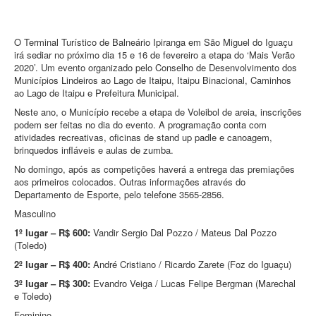
O Terminal Turístico de Balneário Ipiranga em São Miguel do Iguaçu
irá sediar no próximo dia 15 e 16 de fevereiro a etapa do ‘Mais Verão
2020’. Um evento organizado pelo Conselho de Desenvolvimento dos
Municípios Lindeiros ao Lago de Itaipu, Itaipu Binacional, Caminhos
ao Lago de Itaipu e Prefeitura Municipal.
Neste ano, o Município recebe a etapa de Voleibol de areia, inscrições
podem ser feitas no dia do evento. A programação conta com
atividades recreativas, oficinas de stand up padle e canoagem,
brinquedos infláveis e aulas de zumba.
No domingo, após as competições haverá a entrega das premiações
aos primeiros colocados. Outras informações através do
Departamento de Esporte, pelo telefone 3565-2856.
Masculino
1º lugar – R$ 600:
Vandir Sergio Dal Pozzo / Mateus Dal Pozzo
(Toledo)
2º lugar – R$ 400:
André Cristiano / Ricardo Zarete (Foz do Iguaçu)
3º lugar – R$ 300:
Evandro Veiga / Lucas Felipe Bergman (Marechal
e Toledo)
Feminino