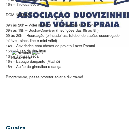
16h – Tirolesa seca
DOMINGO (09)
09h às 20h – Vôlei de praia (Inscrições das 8h às 9h)
09h às 18h – Bocha/Conviver (Inscrições das 8h às 9h)
09 às 20h – Recreação (brincadeiras, futebol de sabão, escorregador
inflável, slack line e mini vôlei)
14h – Atividades com idosos do projeto Lazer Paraná
História
15h – Aulão de Jiu-Jitsu
16h – Tirolesa seca
1
2
3
4
5
6
7
8
9
10
16h – Espaço dançante (Matinê)
18h – Aulão de ginástica e dança
Programe-se, passe protetor solar e divirta-se!
Guaíra