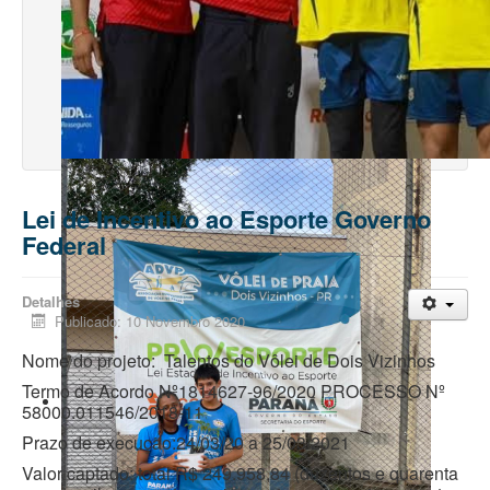
Gabriel Campos foi campeão Sulamericano sub18
Lei de Incentivo ao Esporte Governo
Federal
Detalhes
Publicado: 10 Novembro 2020
Nome do projeto: Talentos do Vôlei de Dois Vizinhos
Termo de Acordo Nº1814627-96/2020 PROCESSO Nº
58000.011546/2018-11
Prazo de execução:24/03/20 a 25/03/2021
Valor captado: total R$ 249.958,84 (duzentos e quarenta