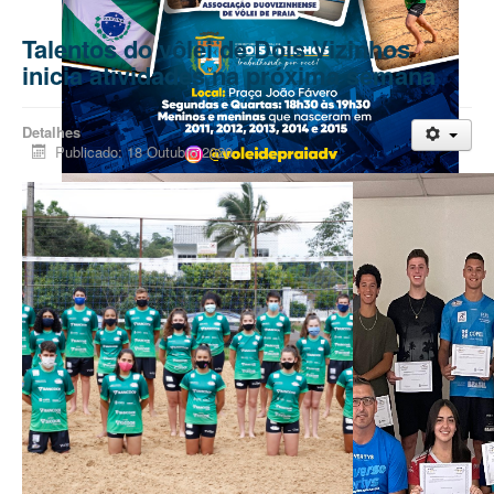
Talentos do vôlei de Dois Vizinhos
inicia atividades na próxima semana
Detalhes
Publicado: 18 Outubro 2020
Inscrições abertas para treinamento de crianças e adolescentes
Estão abertas as inscrições para novos alunos que queiram aprende
oferecer a modalidade a comunidade local, e encontrar e despertar
praia.
As aulas estão acontecendo na praça João Favero e Nossa Senhor
Para mais informações entre em contato com professor Fernando f