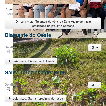
Projeto terá inicio gradual, de acordo com decretos estadual e
municipal.
Leia mais: Talentos do vôlei de Dois Vizinhos inicia
atividades na próxima semana
Diamante do Oeste
Clinica dos Fundamentos do Voleibol
Detalhes
Publicado: 10 Fevereiro 2020
Leia mais: Diamante do Oeste
Santa Terezinha de Itaipu
Detalhes
Publicado: 10 Fevereiro 2020
Leia mais: Santa Terezinha de Itaipu